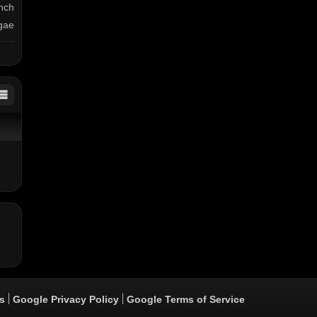
unch
gae
s“,
ren
ipe
ei -
für
er-
lbar
er33
 von
s
Google Privacy Policy
Google Terms of Service
uf.